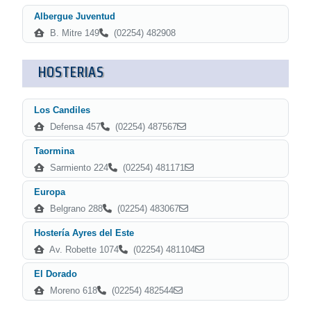
Albergue Juventud
B. Mitre 149
(02254) 482908
HOSTERIAS
Los Candiles
Defensa 457
(02254) 487567
Taormina
Sarmiento 224
(02254) 481171
Europa
Belgrano 288
(02254) 483067
Hostería Ayres del Este
Av. Robette 1074
(02254) 481104
El Dorado
Moreno 618
(02254) 482544