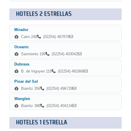
HOTELES 2 ESTRELLAS
Mirador
Cairo 248
(02254) 487878
Oceanic
Sarmiento 199
(02254) 403042
Dubrava
B. de Irigoyen 119
(02254) 481866
Pinar del Sol
Biarritz 356
(02254) 496729
Wanglen
Biarritz 388
(02254) 404134
HOTELES 1 ESTRELLA