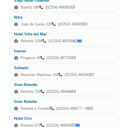
Viejo Hotel Ostende
Biarritz 399
(02254) 486081
Nitra
Juan de Garay 229
(02254) 496080
Hotel Viña del Mar
Robette 1098
(02254) 400399
Ivamar
Progreso 49
(02254) 487742
Soleado
Nuestras Malvinas 248
(02254) 490340
Gran Robette
Robette 755
(02254) 494688
Gran Robette
Robette y Canadá
(02254) 494677 / 88
Hotel Ciro
Robette 879
(02254) 486693