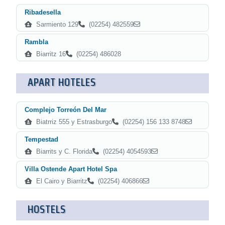
Ribadesella
Sarmiento 129
(02254) 482559
Rambla
Biarritz 16
(02254) 486028
APART HOTELES
Complejo Torreón Del Mar
Biatrriz 555 y Estrasburgo
(02254) 156 133 8748
Tempestad
Biarrits y C. Florida
(02254) 4054593
Villa Ostende Apart Hotel Spa
El Cairo y Biarritz
(02254) 406866
HOSTELS