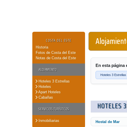
Alojamient
COSTA DEL ESTE
Historia
Fotos de Costa del Este
Notas de Costa del Este
En esta página 
ALOJAMIENTO
Hoteles 3 Estrellas
Hoteles 3 Estrellas
Hoteles
Apart Hoteles
Cabañas
HOTELES 3
SERVICIOS TURÍSTICOS
Inmobiliarias
Hostal de Mar