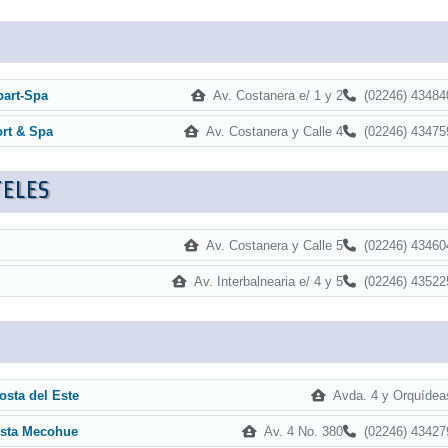
Av. Costanera e/ 1 y 2
(02246) 43484
part-Spa
Av. Costanera y Calle 4
(02246) 43475
ort & Spa
TELES
Av. Costanera y Calle 5
(02246) 43460
Av. Interbalnearia e/ 4 y 5
(02246) 43522
Avda. 4 y Orquídea
osta del Este
Av. 4 No. 380
(02246) 43427
osta Mecohue