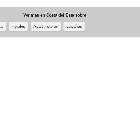
Ver más en
Costa del Este
sobre:
as
Hoteles
Apart Hoteles
Cabañas