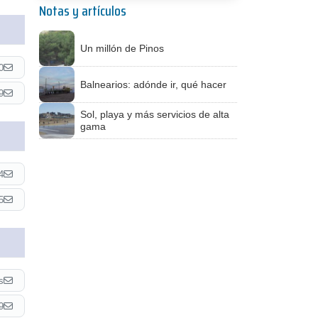
Notas y artículos
Un millón de Pinos
0
Balnearios: adónde ir, qué hacer
9
Sol, playa y más servicios de alta
gama
4
5
s
9