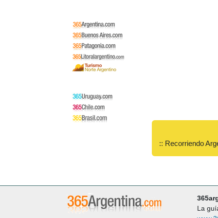
:: Recorriendo Arg
365ar
La guí