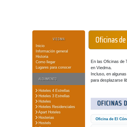
Oficinas d
VIEDMA
Inicio
Información general
Historia
En las Oficinas de 
Como llegar
Lugares para conocer
en Viedma.
Incluso, en algunas
ALOJAMIENTO
para desplazarse li
Hoteles 4 Estrellas
Hoteles 3 Estrellas
OFICINAS 
Hoteles
Hoteles Residenciales
Apart Hoteles
Hosterias
Oficina de El Cón
Hostels