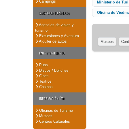
Campings
Ministerio de Tur
SERVICIOS TURÍSTICOS
Oficina de Viedm
Agencias de viajes y
turismo
Excursiones y Aventura
Alquiler de autos
Museos
Cent
ENTRETENIMIENTO
Pubs
Discos / Boliches
Cines
Teatros
Casinos
INFORMACIÓN ÚTIL
Oficinas de Turismo
Museos
Centros Culturales