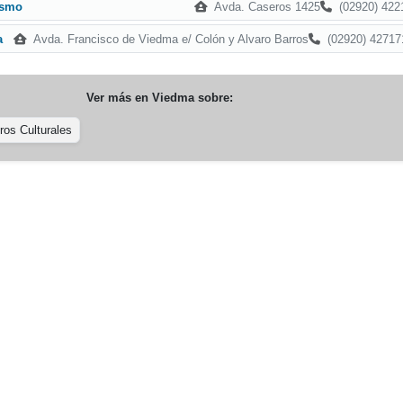
Avda. Caseros 1425
(02920) 422
ismo
Avda. Francisco de Viedma e/ Colón y Alvaro Barros
(02920) 42717
a
Ver más en
Viedma
sobre:
ros Culturales