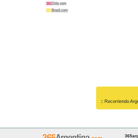
:: Recorriendo Arg
365ar