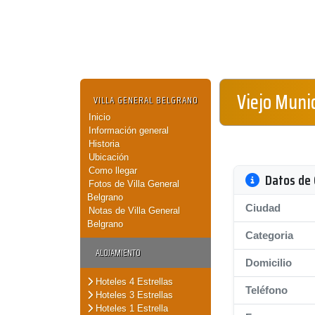
Viejo Muni
VILLA GENERAL BELGRANO
Inicio
Información general
Historia
Ubicación
Como llegar
Datos de 
Fotos de Villa General
Belgrano
Ciudad
Notas de Villa General
Belgrano
Categoria
ALOJAMIENTO
Domicilio
Hoteles 4 Estrellas
Teléfono
Hoteles 3 Estrellas
Hoteles 1 Estrella