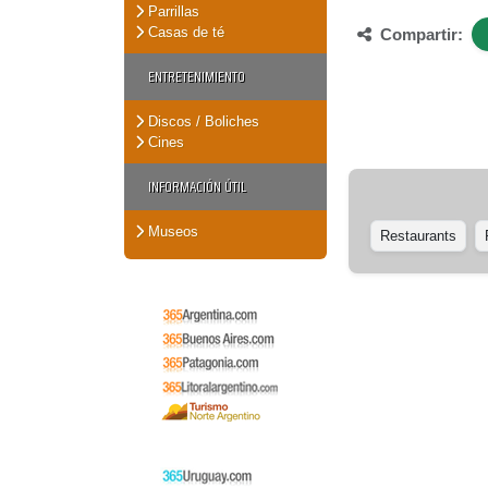
Parrillas
Casas de té
Compartir:
ENTRETENIMIENTO
Discos / Boliches
Cines
INFORMACIÓN ÚTIL
Museos
Restaurants