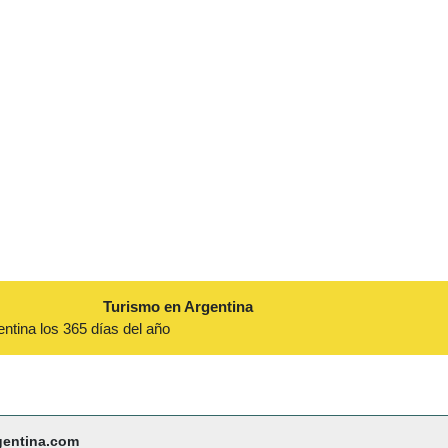
Turismo en Argentina
entina los 365 días del año
gentina.com