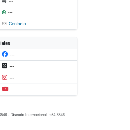
---
---
Contacto
iales
---
---
---
---
3546 · Discado Internacional: +54 3546