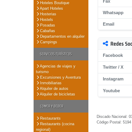
Fax
Hoteles Boutique
Apart Hoteles
Whatsapp
Hosterias
Hostels
Email
Posadas
Cabañas
Departamentos en alquiler
Redes Soc
Campings
SERVICIOS TURÍSTICOS
Facebook
Agencias de viajes y
Twitter / X
turismo
Excursiones y Aventura
Instagram
Inmobiliarias
Alquiler de autos
Youtube
Alquiler de bicicletas
COMER Y BEBER
Discado Nacional: 0
Restaurants
Código Postal: 5194
Restaurants (cocina
regional)