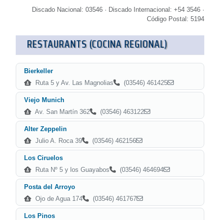
Discado Nacional: 03546 · Discado Internacional: +54 3546 ·
Código Postal: 5194
RESTAURANTS (COCINA REGIONAL)
Bierkeller
Ruta 5 y Av. Las Magnolias
(03546) 461425
Viejo Munich
Av. San Martín 362
(03546) 463122
Alter Zeppelin
Julio A. Roca 39
(03546) 462156
Los Ciruelos
Ruta Nº 5 y los Guayabos
(03546) 464694
Posta del Arroyo
Ojo de Agua 174
(03546) 461767
Los Pinos