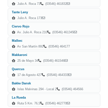
Julio A. Roca 73
(03546) 461832
Tante Leny
Julio A. Roca 173
Ciervo Rojo
Av. Julio A. Roca 210
(03546) 461345
Malbec
Av San Martín 892
(03546) 464177
Makkaroni
25 de Mayo 34
(03546) 461546
Quercus
17 de Agosto 427
(03546) 464333
Bakke Dansk
Islas Malvinas 294 - Local 2
(03546) 464566
La Rueda
Ruta 5 Km. 76,5
(03546) 462770