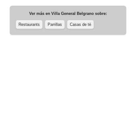
Ver más en
Villa General Belgrano
sobre:
Restaurants
Parrillas
Casas de té