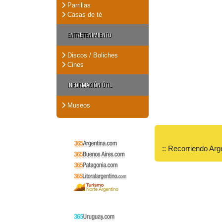
Parrillas
Casas de té
ENTRETENIMIENTO
Discos / Boliches
Cines
INFORMACIÓN ÚTIL
Museos
:: Recorriendo Arg