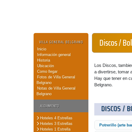
Discos / Bo
VILLA GENERAL BELGRANO
Inicio
Información general
Historia
Los Discos, tambie
Ubicación
Como llegar
a divertirse, tomar a
Fotos de Villa General
Hay que tener en cu
Belgrano
Belgrano.
Notas de Villa General
Belgrano
ALOJAMIENTO
DISCOS / 
Hoteles 4 Estrellas
Hoteles 3 Estrellas
Potrerillo (arte ba
Hoteles 1 Estrella