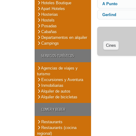
Hoteles Boutique
A Punto
Apart Hoteles
Hosterias
Gerlind
Hostels
Posadas
Cabañas
Departamentos en alquiler
Campings
Cines
SERVICIOS TURÍSTICOS
Agencias de viajes y
turismo
Excursiones y Aventura
Inmobiliarias
Alquiler de autos
Alquiler de bicicletas
COMER Y BEBER
Restaurants
Restaurants (cocina
regional)