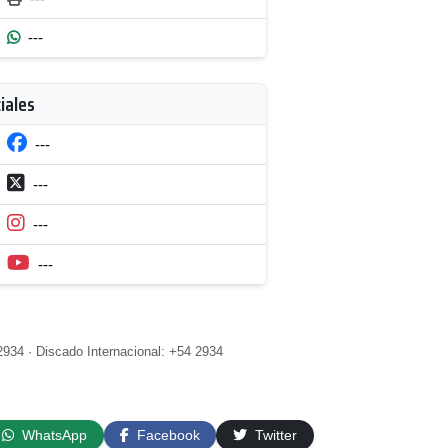
---
iales
---
---
---
---
2934 · Discado Internacional: +54 2934
WhatsApp
Facebook
Twitter