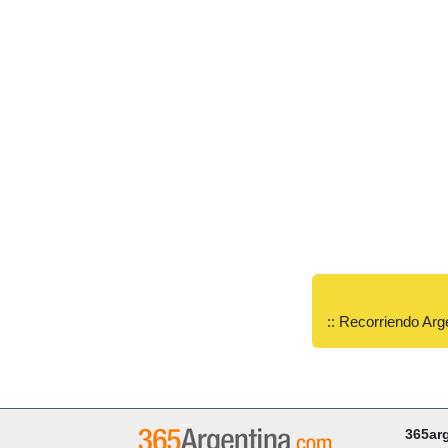
:: Recorriendo Arg
365ar