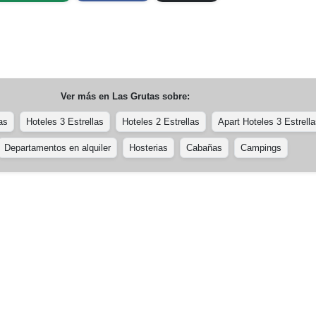
Ver más en
Las Grutas
sobre:
as
Hoteles 3 Estrellas
Hoteles 2 Estrellas
Apart Hoteles 3 Estrell
Departamentos en alquiler
Hosterias
Cabañas
Campings