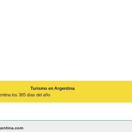
Turismo en Argentina
entina los 365 días del año
gentina.com