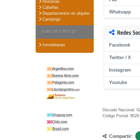
Hosterias
Cabañas
Whatsapp
Departamentos en alquiler
Campings
Redes Soc
SERVICIOS TURÍSTICOS
Facebook
Inmobiliarias
Twitter / X
Instagram
Youtube
Discado Nacional: 0
Código Postal: 8520
Compartir: