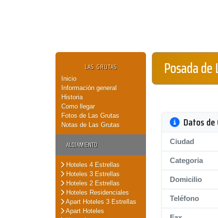
Posada de 
LAS GRUTAS
Inicio
Información general
Historia
Como llegar
Fotos de Las Grutas
Datos de 
Notas de Las Grutas
Ciudad
ALOJAMIENTO
Categoria
Hoteles 4 Estrellas
Hoteles 3 Estrellas
Domicilio
Hoteles 2 Estrellas
Hoteles Residenciales
Teléfono
Apart Hoteles 3 Estrellas
Apart Hoteles
Fax