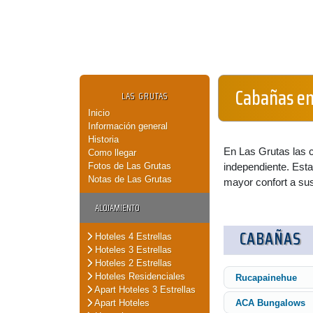
Cabañas en
LAS GRUTAS
Inicio
Información general
Historia
En Las Grutas las c
Como llegar
Fotos de Las Grutas
independiente. Esta
Notas de Las Grutas
mayor confort a sus
ALOJAMIENTO
CABAÑAS
Hoteles 4 Estrellas
Hoteles 3 Estrellas
Hoteles 2 Estrellas
Hoteles Residenciales
Rucapainehue
Apart Hoteles 3 Estrellas
Apart Hoteles
ACA Bungalows