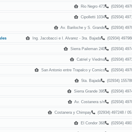
Ri­o Negro 473
(02934) 497
Cipolletti 1034
(02934) 497
Av. Bariloche y S. Grande
(02934) 497
Ing. Jacobacci e I. Alvarez - 3ra. Bajada
(02934) 49798
ules
Sierra Paileman 240
(02934) 497
Catriel y Viedma
(02934) 497
San Antonio entre Trapalco y Comico
(02934) 497
5ta. Bajada
(02934) 15578
Sierra Grande 395
(02934) 497
Av. Costanera s/n
(02934) 497
Costanera y Chimpay
(02934) 497248 / 05
El Condor 368
(02934) 490