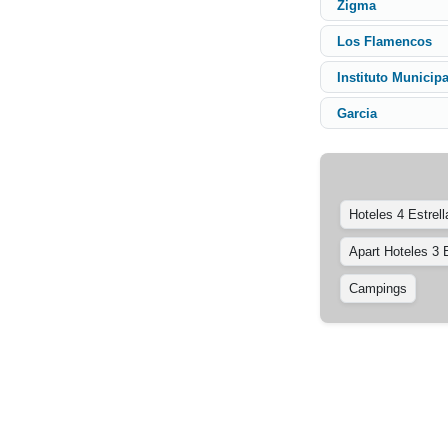
Zigma
Los Flamencos
Instituto Municip
Garci­a
Hoteles 4 Estrell
Apart Hoteles 3 E
Campings