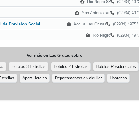
Ri­o Negro 83
(02934) 497
San Antonio s/n
(02934) 497
Acc. a Las Grutas
(02934) 49753
al de Prevision Social
Rio Negro
(02934) 497
Ver más en
Las Grutas
sobre:
as
Hoteles 3 Estrellas
Hoteles 2 Estrellas
Hoteles Residenciales
strellas
Apart Hoteles
Departamentos en alquiler
Hosterias