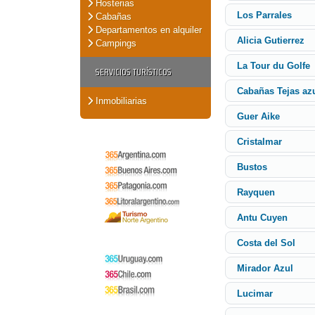
Hosterias
Los Parrales
Cabañas
Departamentos en alquiler
Alicia Gutierrez
Campings
La Tour du Golfe
SERVICIOS TURÍSTICOS
Cabañas Tejas az
Inmobiliarias
Guer Aike
Cristalmar
Bustos
Rayquen
Antu Cuyen
Costa del Sol
Mirador Azul
Lucimar