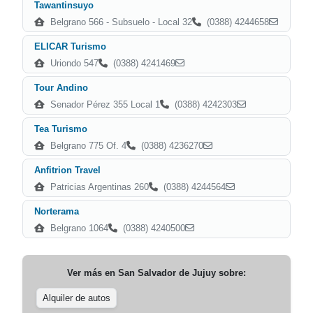
Tawantinsuyo
Belgrano 566 - Subsuelo - Local 32
(0388) 4244658
ELICAR Turismo
Uriondo 547
(0388) 4241469
Tour Andino
Senador Pérez 355 Local 1
(0388) 4242303
Tea Turismo
Belgrano 775 Of. 4
(0388) 4236270
Anfitrion Travel
Patricias Argentinas 260
(0388) 4244564
Norterama
Belgrano 1064
(0388) 4240500
Ver más en
San Salvador de Jujuy
sobre:
Alquiler de autos