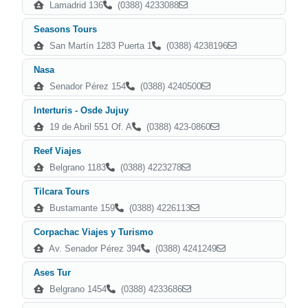
Lamadrid 136
(0388) 4233088
Seasons Tours
San Martín 1283 Puerta 1
(0388) 4238196
Nasa
Senador Pérez 154
(0388) 4240500
Interturis - Osde Jujuy
19 de Abril 551 Of. A
(0388) 423-0860
Reef Viajes
Belgrano 1183
(0388) 4223278
Tilcara Tours
Bustamante 159
(0388) 4226113
Corpachac Viajes y Turismo
Av. Senador Pérez 394
(0388) 4241249
Ases Tur
Belgrano 1454
(0388) 4233686