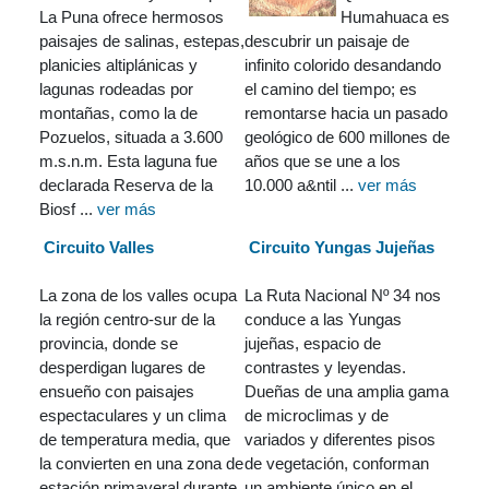
La Puna ofrece hermosos
Humahuaca es
paisajes de salinas, estepas,
descubrir un paisaje de
planicies altiplánicas y
infinito colorido desandando
lagunas rodeadas por
el camino del tiempo; es
montañas, como la de
remontarse hacia un pasado
Pozuelos, situada a 3.600
geológico de 600 millones de
m.s.n.m. Esta laguna fue
años que se une a los
declarada Reserva de la
10.000 a&ntil ...
ver más
Biosf ...
ver más
Circuito Valles
Circuito Yungas Jujeñas
La zona de los valles ocupa
La Ruta Nacional Nº 34 nos
la región centro-sur de la
conduce a las Yungas
provincia, donde se
jujeñas, espacio de
desperdigan lugares de
contrastes y leyendas.
ensueño con paisajes
Dueñas de una amplia gama
espectaculares y un clima
de microclimas y de
de temperatura media, que
variados y diferentes pisos
la convierten en una zona de
de vegetación, conforman
estación primaveral durante
un ambiente único en el