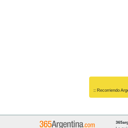
:: Recorriendo Arg
365ar