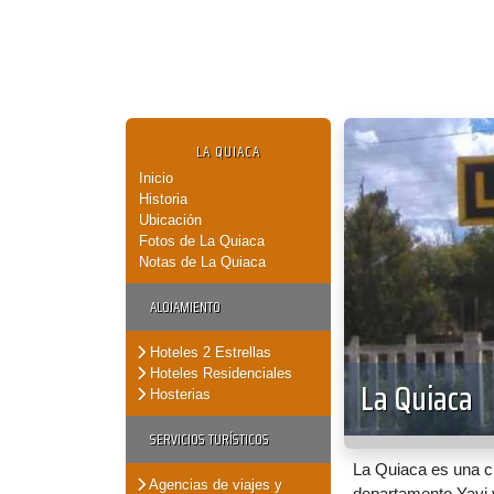
LA QUIACA
Inicio
Historia
Ubicación
Fotos de La Quiaca
Notas de La Quiaca
ALOJAMIENTO
Hoteles 2 Estrellas
Hoteles Residenciales
La Quiaca
Hosterias
SERVICIOS TURÍSTICOS
La Quiaca es una ci
Agencias de viajes y
departamento Yavi y 