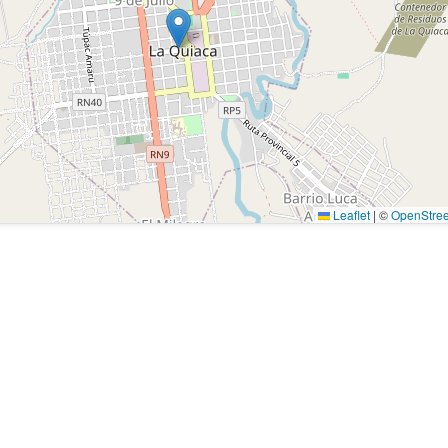
Leaflet
|
©
OpenStre