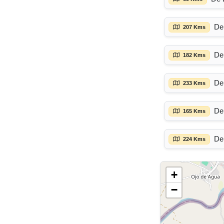
De
207 Kms
De
182 Kms
De
233 Kms
De
165 Kms
De
224 Kms
+
−