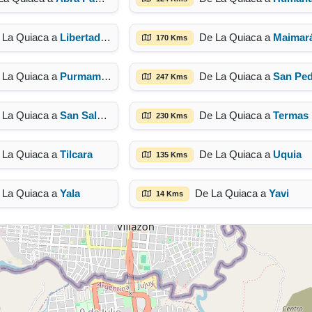
 La Quiaca a
Libertador Gral. San Martín
De La Quiaca a
Maimar
170 Kms
 La Quiaca a
Purmamarca
De La Quiaca a
San Pedro de Juju
247 Kms
 La Quiaca a
San Salvador de Jujuy
De La Quiaca a
Termas de Reyes
230 Kms
 La Quiaca a
Tilcara
De La Quiaca a
Uquia
135 Kms
 La Quiaca a
Yala
De La Quiaca a
Yavi
14 Kms