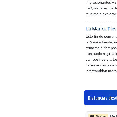
impresionantes y s
La Quiaca es un de
te invita a explorar
La Manka Fiest
Este fin de seman
la Manka Fiesta, u
remonta a tiempos
aún suele regir la l
campesinos y artes
valles andinos de l
intercambian merc
Distancias desd
De 
69 Kms