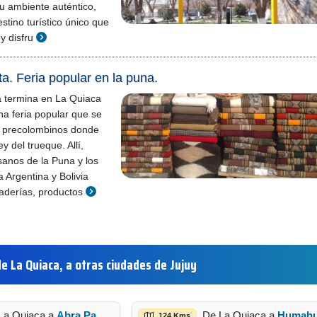
u ambiente auténtico,
stino turístico único que
 y disfru
a. Feria popular en la puna.
a termina en La Quiaca
na feria popular que se
 precolombinos donde
ey del trueque. Allí,
anos de la Puna y los
a Argentina y Bolivia
aderías, productos
e La Quiaca, a otras ciudades de Jujuy
La Quiaca a
Abra Pampa
De La Quiaca a
Humahuac
124 Kms