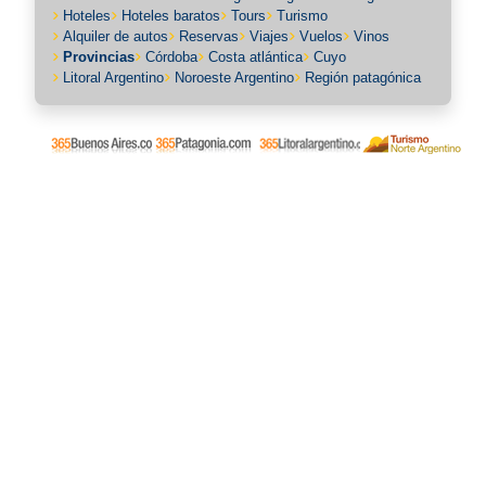
Hoteles
Hoteles baratos
Tours
Turismo
Alquiler de autos
Reservas
Viajes
Vuelos
Vinos
Provincias
Córdoba
Costa atlántica
Cuyo
Litoral Argentino
Noroeste Argentino
Región patagónica