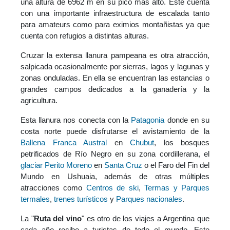
una altura de 6962 m en su pico más alto. Este cuenta
con una importante infraestructura de escalada tanto
para amateurs como para eximios montañistas ya que
cuenta con refugios a distintas alturas.
Cruzar la extensa llanura pampeana es otra atracción,
salpicada ocasionalmente por sierras, lagos y lagunas y
zonas onduladas. En ella se encuentran las estancias o
grandes campos dedicados a la ganadería y la
agricultura.
Esta llanura nos conecta con la
Patagonia
donde en su
costa norte puede disfrutarse el avistamiento de la
Ballena Franca Austral
en
Chubut
, los bosques
petrificados de Río Negro en su zona cordillerana, el
glaciar Perito Moreno
en
Santa Cruz
o el Faro del Fin del
Mundo en Ushuaia, además de otras múltiples
atracciones como
Centros de ski
,
Termas y Parques
termales
,
trenes turísticos
y
Parques nacionales
.
La "
Ruta del vino
" es otro de los viajes a Argentina que
cada año recibe a turistas de todo el mundo. Este