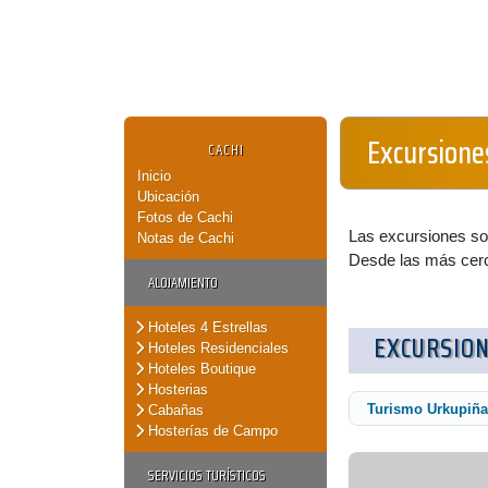
Excursione
CACHI
Inicio
Ubicación
Fotos de Cachi
Las excursiones son
Notas de Cachi
Desde las más cerca
ALOJAMIENTO
Hoteles 4 Estrellas
EXCURSION
Hoteles Residenciales
Hoteles Boutique
Hosterias
Turismo Urkupiña
Cabañas
Hosterías de Campo
SERVICIOS TURÍSTICOS