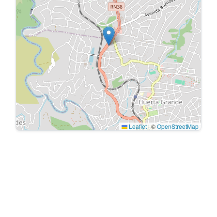
Leaflet
|
©
OpenStreetMap