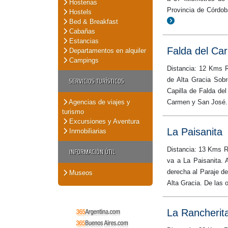
Hosterias
Provincia de Córdob
Hostels
Bed & Breakfast
Cabañas
Estancias
Falda del Ca
Departamentos en alquiler
Campings
Distancia: 12 Kms 
SERVICIOS TURÍSTICOS
de Alta Gracia Sob
Capilla de Falda de
Agencias de viajes y
Carmen y San José. 
turismo
Excursiones y Aventura
La Paisanita
Inmobiliarias
Distancia: 13 Kms R
INFORMACIÓN ÚTIL
va a La Paisanita. 
derecha al Paraje de
Museos
Alta Gracia. De las
La Rancherit