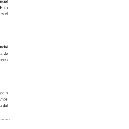
ncial
 Ruta
ta el
ncial
ía de
iones
ega a
gamos
a del