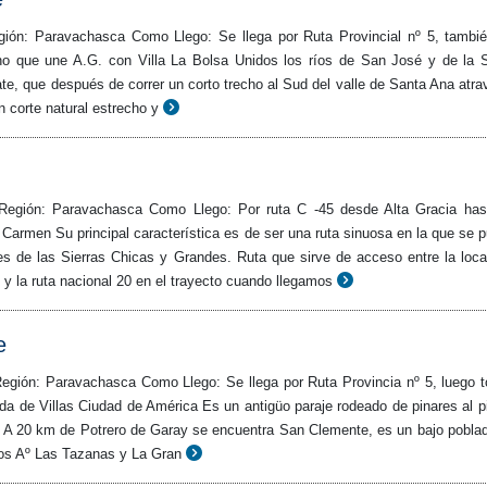
gión: Paravachasca Como Llego: Se llega por Ruta Provincial nº 5, tambi
no que une A.G. con Villa La Bolsa Unidos los ríos de San José y de la 
te, que después de correr un corto trecho al Sud del valle de Santa Ana atra
un corte natural estrecho y
Región: Paravachasca Como Llego: Por ruta C -45 desde Alta Gracia has
 Carmen Su principal característica es de ser una ruta sinuosa en la que se 
es de las Sierras Chicas y Grandes. Ruta que sirve de acceso entre la loca
y la ruta nacional 20 en el trayecto cuando llegamos
e
egión: Paravachasca Como Llego: Se llega por Ruta Provincia nº 5, luego 
nda de Villas Ciudad de América Es un antigüo paraje rodeado de pinares al p
. A 20 km de Potrero de Garay se encuentra San Clemente, es un bajo pobla
los Aº Las Tazanas y La Gran