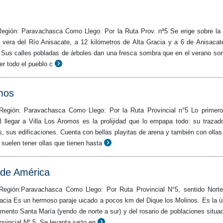
egión: Paravachasca Como Llego: Por la Ruta Prov. nª5 Se erige sobre la
la vera del Río Anisacate, a 12 kilómetros de Alta Gracia y a 6 de Anisacat
a. Sus calles pobladas de árboles dan una fresca sombra que en el verano so
er todo el pueblo c
omos
Región: Paravachasca Como Llego: Por la Ruta Provincial n°5 Lo primer
al llegar a Villa Los Aromos es la prolijidad que lo empapa todo: su trazad
s, sus edificaciones. Cuenta con bellas playitas de arena y también con ollas
s suelen tener ollas que tienen hasta
 de América
Región:Paravachasca Como Llego: Por Ruta Provincial N°5, sentido Norte
acia Es un hermoso paraje uicado a pocos km del Dique los Molinos. Es la ú
amento Santa María (yendo de norte a sur) y del rosario de poblaciones situa
ovincial Nº 5. Se levanta justo en