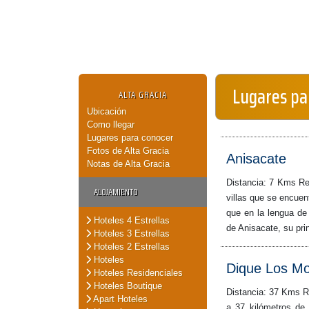
Lugares par
ALTA GRACIA
Ubicación
Como llegar
Lugares para conocer
Fotos de Alta Gracia
Anisacate
Notas de Alta Gracia
Distancia: 7 Kms Re
ALOJAMIENTO
villas que se encuen
que en la lengua de 
Hoteles 4 Estrellas
de Anisacate, su prin
Hoteles 3 Estrellas
Hoteles 2 Estrellas
Hoteles
Dique Los Mo
Hoteles Residenciales
Hoteles Boutique
Distancia: 37 Kms R
Apart Hoteles
a 37 kilómetros de