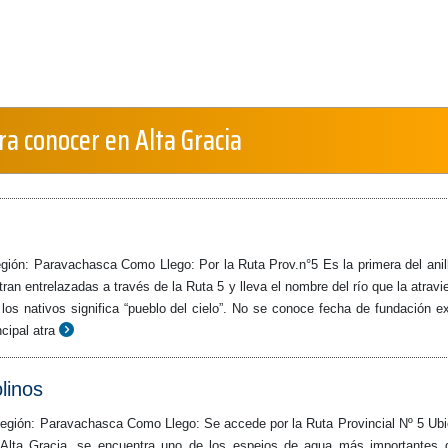
a conocer en Alta Gracia
gión: Paravachasca Como Llego: Por la Ruta Prov.n°5 Es la primera del anil
tran entrelazadas a través de la Ruta 5 y lleva el nombre del río que la atravi
los nativos significa “pueblo del cielo”. No se conoce fecha de fundación e
cipal atra
linos
egión: Paravachasca Como Llego: Se accede por la Ruta Provincial Nº 5 Ub
 Alta Gracia, se encuentra uno de los espejos de agua más importantes 