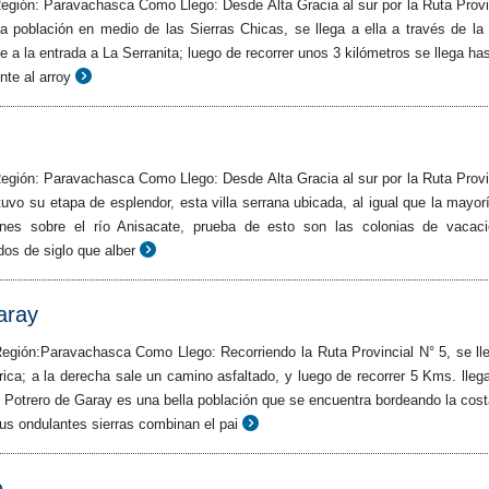
egión: Paravachasca Como Llego: Desde Alta Gracia al sur por la Ruta Provi
 población en medio de las Sierras Chicas, se llega a ella a través de la
te a la entrada a La Serranita; luego de recorrer unos 3 kilómetros se llega has
nte al arroy
egión: Paravachasca Como Llego: Desde Alta Gracia al sur por la Ruta Provi
uvo su etapa de esplendor, esta villa serrana ubicada, al igual que la mayor
nes sobre el río Anisacate, prueba de esto son las colonias de vacac
os de siglo que alber
aray
egión:Paravachasca Como Llego: Recorriendo la Ruta Provincial N° 5, se ll
rica; a la derecha sale un camino asfaltado, y luego de recorrer 5 Kms. lle
 Potrero de Garay es una bella población que se encuentra bordeando la cost
us ondulantes sierras combinan el pai
e