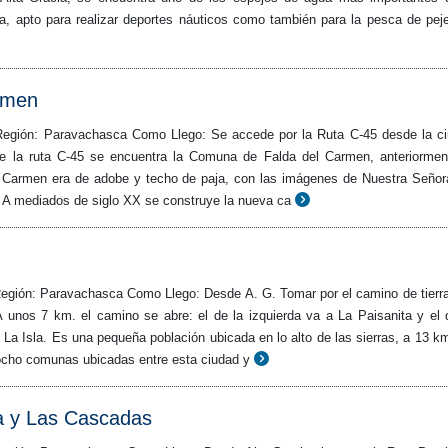
a, apto para realizar deportes náuticos como también para la pesca de peje
rmen
Región: Paravachasca Como Llego: Se accede por la Ruta C-45 desde la c
re la ruta C-45 se encuentra la Comuna de Falda del Carmen, anteriormen
l Carmen era de adobe y techo de paja, con las imágenes de Nuestra Señor
A mediados de siglo XX se construye la nueva ca
egión: Paravachasca Como Llego: Desde A. G. Tomar por el camino de tierr
A unos 7 km. el camino se abre: el de la izquierda va a La Paisanita y el 
 La Isla. Es una pequeña población ubicada en lo alto de las sierras, a 13 k
 ocho comunas ubicadas entre esta ciudad y
a y Las Cascadas