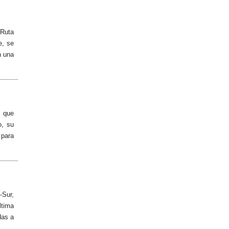
 Ruta
e, se
n una
o que
o, su
 para
-Sur,
ltima
das a