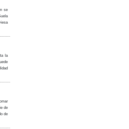
én se
Suela
viesa
ta la
puede
lidad
tomar
ie de
do de