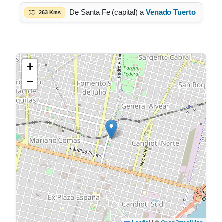
De Santa Fe (capital) a
Venado Tuerto
263 Kms
+
−
Leaflet
|
©
OpenStreetMap