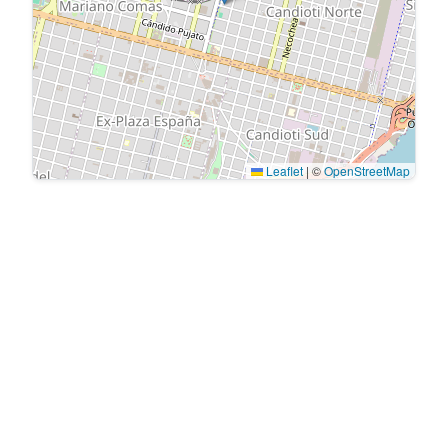
Leaflet
|
©
OpenStreetMap